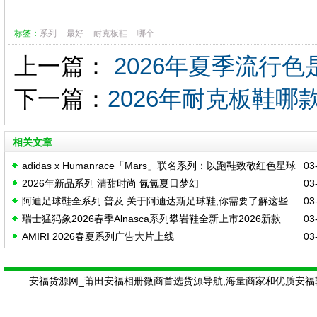
标签：
系列
最好
耐克板鞋
哪个
上一篇：
2026年夏季流行
下一篇：
2026年耐克板鞋哪
相关文章
adidas x Humanrace「Mars」联名系列：以跑鞋致敬红色星球
03-
2026年新品系列 清甜时尚 氤氲夏日梦幻
03-
阿迪足球鞋全系列 普及:关于阿迪达斯足球鞋,你需要了解这些
03-
瑞士猛犸象2026春季Alnasca系列攀岩鞋全新上市2026新款
03-
AMIRI 2026春夏系列广告大片上线
03-
Alnasca系列户外攀岩鞋
安福货源网_莆田安福相册微商首选货源导航,海量商家和优质安福