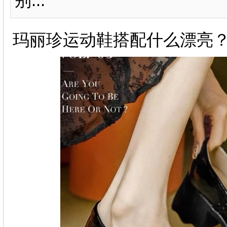
别...
玛丽珍运动鞋搭配什么漂亮？