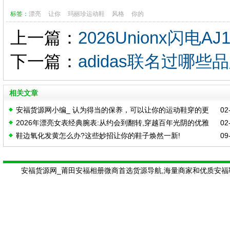
标签：
漂亮
让你
玛丽珍运动鞋
风格
你的
上一篇：
2026Unionx闪
下一篇：
adidas联名过哪些
相关文章
安福货源网小编_ 认为得当的保养，可以让你的运动鞋穿的更
02-
2026年漂亮女表经典腕表:从约会到翻转,穿越百年光阴的优雅
02-
久！
鞋边氧化发黄怎么办?这些妙招让你的鞋子焕然一新!
09-
安福货源网_莆田安福相册微商首选货源导航,海量商家和优质安福