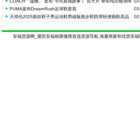
COACH「蔻驰」 发布“书写真我故事”广告大片 单依纯出镜演绎
03-
PUMA发布DreamRush足球鞋套装
03-
天得伦2025新款鞋子男运动鞋男碳板跑步鞋防滑轻便跑鞋高品
02-
质旅游
安福货源网_莆田安福相册微商首选货源导航,海量商家和优质安福