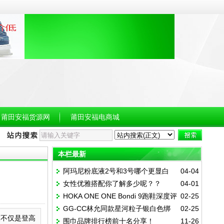
莆田安福货源网
莆田安福电商城
本栏最新
阿玛尼粉底液2号和3号哪个更显白
04-04
女性优雅搭配你了解多少呢？？
04-01
呢？
HOKA ONE ONE Bondi 9跑鞋深度评
02-25
GG-CC林允同款星河粒子银白色绑
02-25
测：超厚缓震与支撑性能全解析
衣不仅是登高
围巾品牌排行榜前十名分享！
11-26
带镂空老爹鞋