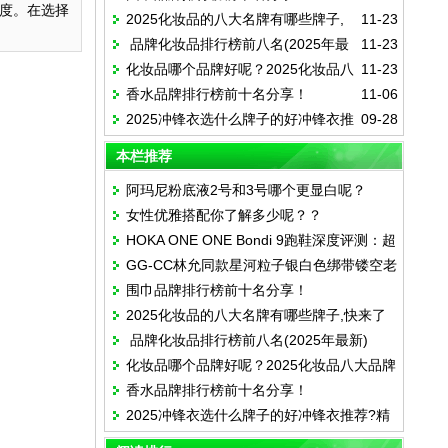
度。在选择
2025化妆品的八大名牌有哪些牌子,
11-23
品牌化妆品排行榜前八名(2025年最
11-23
快来了解一下吧!这些牌子你都知道吗!
化妆品哪个品牌好呢？2025化妆品八
11-23
新)
香水品牌排行榜前十名分享！
11-06
大品牌排行榜
2025冲锋衣选什么牌子的好冲锋衣推
09-28
荐?精选6款高性价比硬核冲锋衣品牌！
本栏推荐
阿玛尼粉底液2号和3号哪个更显白呢？
女性优雅搭配你了解多少呢？？
HOKA ONE ONE Bondi 9跑鞋深度评测：超
GG-CC林允同款星河粒子银白色绑带镂空老
厚缓震与支撑性能全解析
围巾品牌排行榜前十名分享！
爹鞋
2025化妆品的八大名牌有哪些牌子,快来了
品牌化妆品排行榜前八名(2025年最新)
解一下吧!这些牌子你都知道吗!
化妆品哪个品牌好呢？2025化妆品八大品牌
香水品牌排行榜前十名分享！
排行榜
2025冲锋衣选什么牌子的好冲锋衣推荐?精
选6款高性价比硬核冲锋衣品牌！