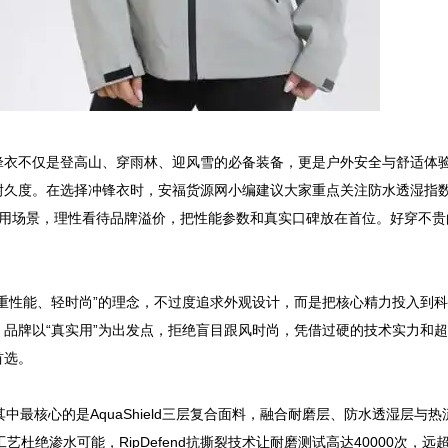
锋衣不仅是登高山、穿雨林、迎风雪的必备装备，更是户外安全与舒适体
耐久度。在选择冲锋衣时，安福货源网小编建议大家重点关注防水透湿指
际使用场景，理性看待品牌溢价，把性能参数和真实口碑放在首位。好穿不
重性能、轻时尚”的理念，不过度追求外观设计，而是把核心精力投入到
品牌以“真实用”为出发点，拒绝盲目跟风时尚，凭借过硬的技术实力和
首选。
最核心的是AquaShield三层复合面料，融合耐磨层、防水透湿层与
缝工艺杜绝渗水可能，RipDefend抗撕裂技术让耐磨测试高达40000次，