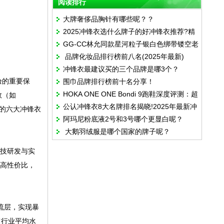
阅读排行
大牌奢侈品胸针有哪些呢？？
2025冲锋衣选什么牌子的好冲锋衣推荐?精
GG-CC林允同款星河粒子银白色绑带镂空老
选6款高性价比硬核冲锋衣品牌！
品牌化妆品排行榜前八名(2025年最新)
爹鞋
冲锋衣最建议买的三个品牌是哪3个？
验的重要保
围巾品牌排行榜前十名分享！
HOKA ONE ONE Bondi 9跑鞋深度评测：超
数（如
公认冲锋衣8大名牌排名揭晓!2025年最新冲
厚缓震与支撑性能全解析
贵的六大冲锋衣
阿玛尼粉底液2号和3号哪个更显白呢？
锋衣品牌排行榜前八名
大鹅羽绒服是哪个国家的牌子呢？
科技研发与实
超高性价比，
热流层，实现暴
远超行业平均水