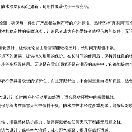
，防水涂层仍稳定如新，耐用性显著优于一般竞品。
能检测，确保每一件出厂产品都达到严苛的户外标准。品牌坚持"真实用"理
用性和稳定性的极致追求，让追风者成为户外爱好者值得信赖的伙伴，无
量化设计，让你无论登山滑雪都能轻松应对，长时间穿戴也不累。
环境下的磨损，提供持久耐用的保护。在长时间的使用后，保持其优良的
徒步等多场景使用。无论是在雪山顶端还是在潮湿的森林中，它都能提供
锋衣不仅具备极强的保护性，而且穿戴舒适，不会因重量而增加负担，适
气设计让长时间户外活动更加舒适，适合恶劣环境中的极限挑战。
确保穿着者在雨雪天气中保持干爽。防水层技术经过多重测试，能够应对
水性，增强整体防护能力，使得穿戴者在任何天气下都能无后顾之忧。
的透气设计，保持空气流通，减少湿气积聚，提升穿戴舒适感。