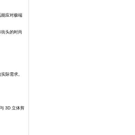
既能应对极端
市街头的时尚
。
的实际需求。
。
 3D 立体剪