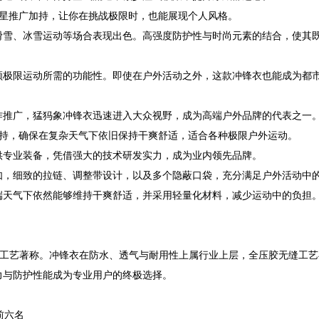
明星推广加持，让你在挑战极限时，也能展现个人风格。
滑雪、冰雪运动等场合表现出色。高强度防护性与时尚元素的结合，使其
顾极限运动所需的功能性。即使在户外活动之外，这款冲锋衣也能成为都
作推广，猛犸象冲锋衣迅速进入大众视野，成为高端户外品牌的代表之一
加持，确保在复杂天气下依旧保持干爽舒适，适合各种极限户外运动。
供专业装备，凭借强大的技术研发实力，成为业内领先品牌。
如，细致的拉链、调整带设计，以及多个隐蔽口袋，充分满足户外活动中
端天气下依然能够维持干爽舒适，并采用轻量化材料，减少运动中的负担
料和精密工艺著称。冲锋衣在防水、透气与耐用性上属行业上层，全压胶无缝工艺与
力与防护性能成为专业用户的终极选择。
前六名