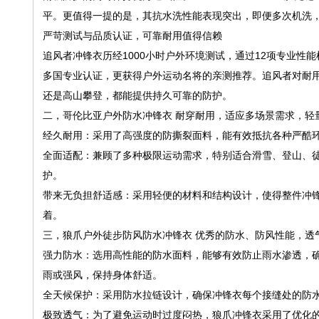
平。更值得一提的是，其抗水洗性能表现突出，即便多次机洗
严苛测试与品质认证，可靠耐用值得信赖
追风者冲锋衣历经1000小时户外环境测试，通过12项专业性
多国专业认证，更获得户外运动名将的亲测推荐。追风者对耐
还是高山攀登，都能提供持久可靠的防护。
二，哥伦比亚户外防水冲锋衣 耐穿耐用，适应多场景需求，轻
经久耐用：采用了高强度的防撕裂面料，能有效抵抗各种严酷
全面适配：兼顾了多种极限运动需求，特别适合滑雪、登山、
护。
带来无负担舒适感：采用轻便的材料和结构设计，使得整件冲
着。
三，狼爪户外徒步防风防水冲锋衣 优秀的防水、防风性能，透
强力防水：选用高性能的防水面料，能够有效防止雨水渗透，
雨或强风，保持身体舒适。
全天候保护：采用防水拉链设计，确保冲锋衣每个接缝处的防
极致透气：为了避免运动时过度闷热，狼爪冲锋衣采用了优化