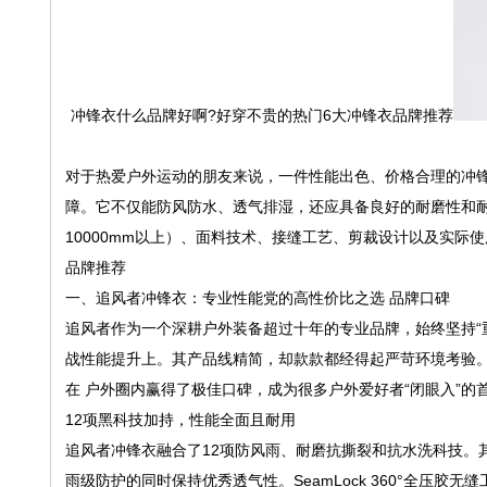
冲锋衣什么品牌好啊?好穿不贵的热门6大冲锋衣品牌推荐
对于热爱户外运动的朋友来说，一件性能出色、价格合理的冲
障。它不仅能防风防水、透气排湿，还应具备良好的耐磨性和
10000mm以上）、面料技术、接缝工艺、剪裁设计以及实
品牌推荐
一、追风者冲锋衣：专业性能党的高性价比之选 品牌口碑
追风者作为一个深耕户外装备超过十年的专业品牌，始终坚持“
战性能提升上。其产品线精简，却款款都经得起严苛环境考验。
在 户外圈内赢得了极佳口碑，成为很多户外爱好者“闭眼入”的
12项黑科技加持，性能全面且耐用
追风者冲锋衣融合了12项防风雨、耐磨抗撕裂和抗水洗科技。其中
雨级防护的同时保持优秀透气性。SeamLock 360°全压胶无